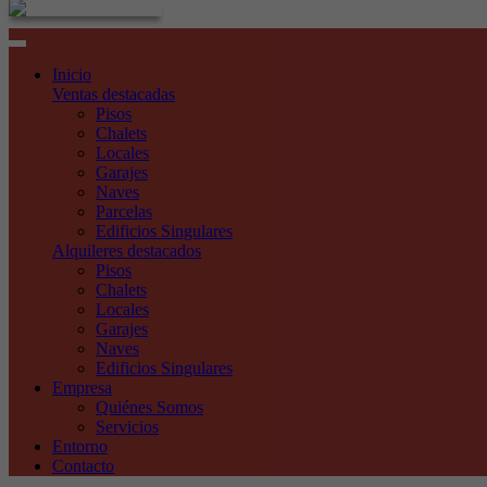
Toggle
navigation
Inicio
Ventas destacadas
Pisos
Chalets
Locales
Garajes
Naves
Parcelas
Edificios Singulares
Alquileres destacados
Pisos
Chalets
Locales
Garajes
Naves
Edificios Singulares
Empresa
Quiénes Somos
Servicios
Entorno
Contacto