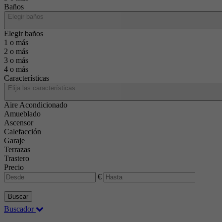
Baños
Elegir baños
Elegir baños
1 o más
2 o más
3 o más
4 o más
Características
Elija las características
Aire Acondicionado
Amueblado
Ascensor
Calefacción
Garaje
Terrazas
Trastero
Precio
€
Buscar
Buscador