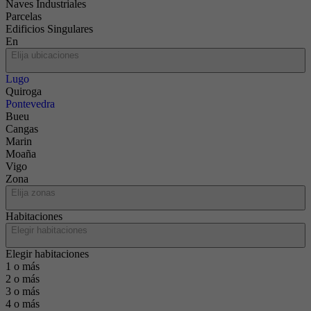
Naves Industriales
Parcelas
Edificios Singulares
En
Elija ubicaciones
Lugo
Quiroga
Pontevedra
Bueu
Cangas
Marin
Moaña
Vigo
Zona
Elija zonas
Habitaciones
Elegir habitaciones
Elegir habitaciones
1 o más
2 o más
3 o más
4 o más