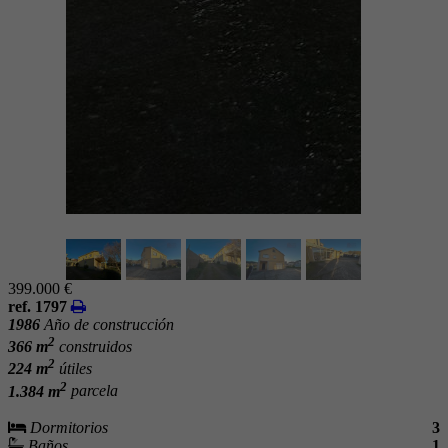
399.000 €
ref. 1797
1986
Año de construcción
2
366 m
construidos
2
224 m
útiles
2
1.384 m
parcela
Dormitorios
3
Baños
1