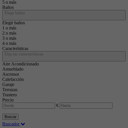
5 o más
Baños
Elegir baños
Elegir baños
1 o más
2 o más
3 o más
4 o más
Características
Elija las características
Aire Acondicionado
Amueblado
Ascensor
Calefacción
Garaje
Terrazas
Trastero
Precio
€
Buscar
Buscador