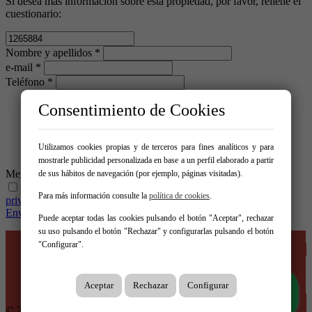
Si desea más información sobre esta propiedad, por favor, rellene el
cuestionario:
Nombre y apellidos *
e-mail *
Teléfono *
Consentimiento de Cookies
Utilizamos cookies propias y de terceros para fines analíticos y para
mostrarle publicidad personalizada en base a un perfil elaborado a partir
Mensaje *
de sus hábitos de navegación (por ejemplo, páginas visitadas).
He leído y acepto las condiciones legales y de política de
Para más información consulte la
política de cookies
.
privacidad
Enviar
Puede aceptar todas las cookies pulsando el botón "Aceptar", rechazar
su uso pulsando el botón "Rechazar" y configurarlas pulsando el botón
Inicio
"Configurar".
Venta
Alquiler
Empresa
Entorno
Aceptar
Rechazar
Configurar
Contacto
© 2026 Inmobiliaria Casa Roja |
Aviso legal
|
Protección de datos
|