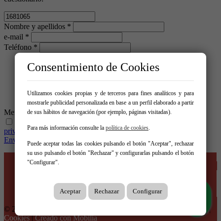
Nombre y apellidos *
e-mail *
Teléfono *
Consentimiento de Cookies
Utilizamos cookies propias y de terceros para fines analíticos y para
mostrarle publicidad personalizada en base a un perfil elaborado a partir
Mensaje *
de sus hábitos de navegación (por ejemplo, páginas visitadas).
He leído y acepto las condiciones legales y de política de
Para más información consulte la
política de cookies
.
privacidad
Enviar
Puede aceptar todas las cookies pulsando el botón "Aceptar", rechazar
su uso pulsando el botón "Rechazar" y configurarlas pulsando el botón
Inicio
"Configurar".
Venta
Alquiler
Empresa
Entorno
Aceptar
Rechazar
Configurar
Contacto
© 2026 Inmobiliaria Casa Roja |
Aviso legal
|
Protección de datos
|
Cookies
|
Creado con Mobilia