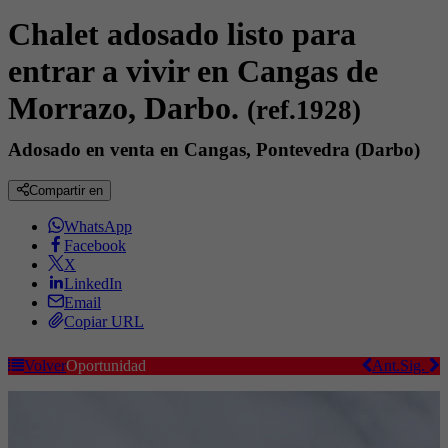
Chalet adosado listo para
entrar a vivir en Cangas de
Morrazo, Darbo.
(ref.1928)
Adosado en venta en Cangas, Pontevedra (Darbo)
Compartir en
WhatsApp
Facebook
X
LinkedIn
Email
Copiar URL
Volver
Oportunidad
Ant.
Sig.