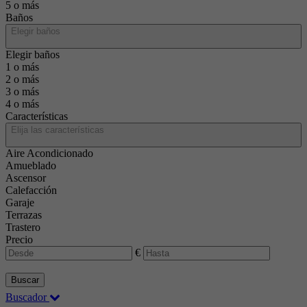
5 o más
Baños
Elegir baños
Elegir baños
1 o más
2 o más
3 o más
4 o más
Características
Elija las características
Aire Acondicionado
Amueblado
Ascensor
Calefacción
Garaje
Terrazas
Trastero
Precio
€
Buscar
Buscador