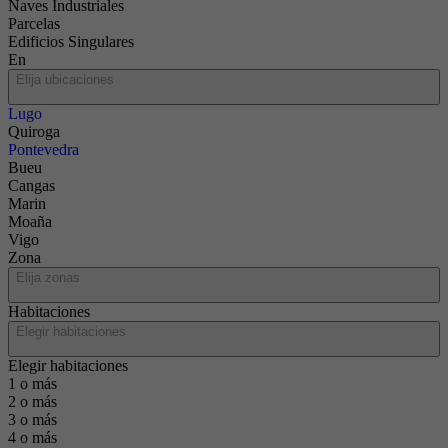
Naves Industriales
Parcelas
Edificios Singulares
En
Elija ubicaciones
Lugo
Quiroga
Pontevedra
Bueu
Cangas
Marin
Moaña
Vigo
Zona
Elija zonas
Habitaciones
Elegir habitaciones
Elegir habitaciones
1 o más
2 o más
3 o más
4 o más