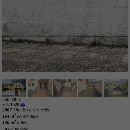
360.000 €
ref. 1928
2007
Año de construcción
2
164 m
construidos
2
140 m
útiles
2
50 m
parcela