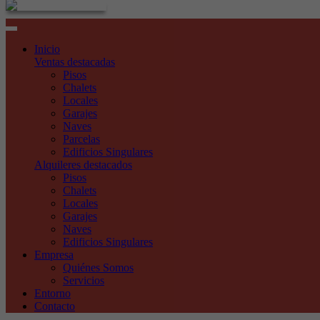
Toggle
navigation
Inicio
Ventas destacadas
Pisos
Chalets
Locales
Garajes
Naves
Parcelas
Edificios Singulares
Alquileres destacados
Pisos
Chalets
Locales
Garajes
Naves
Edificios Singulares
Empresa
Quiénes Somos
Servicios
Entorno
Contacto