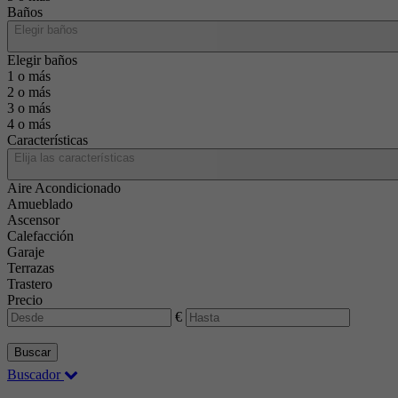
Baños
Elegir baños
Elegir baños
1 o más
2 o más
3 o más
4 o más
Características
Elija las características
Aire Acondicionado
Amueblado
Ascensor
Calefacción
Garaje
Terrazas
Trastero
Precio
€
Buscar
Buscador