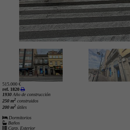
515.000 €
ref. 1820
1930
Año de construcción
2
250 m
construidos
2
200 m
útiles
Dormitorios
Baños
Carp. Exterior