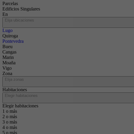
Parcelas
Edificios Singulares
En
Elija ubicaciones
Lugo
Quiroga
Pontevedra
Bueu
Cangas
Marin
Moaña
Vigo
Zona
Elija zonas
Habitaciones
Elegir habitaciones
Elegir habitaciones
1 o más
2 o más
3 o más
4 o más
5 o más