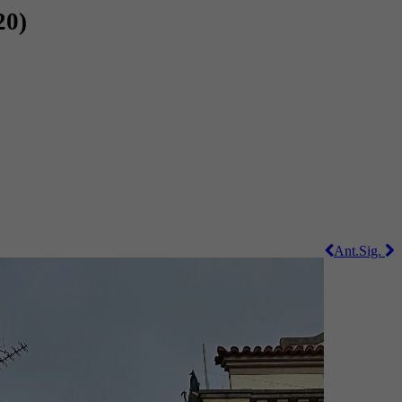
20)
Ant.
Sig.