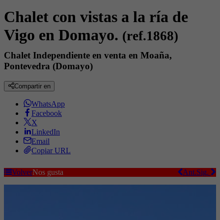
Chalet con vistas a la ría de
Vigo en Domayo.
(ref.1868)
Chalet Independiente en venta en Moaña,
Pontevedra (Domayo)
Compartir en
WhatsApp
Facebook
X
LinkedIn
Email
Copiar URL
Volver
Nos gusta
Ant.
Sig.