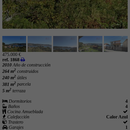
475.000 €
ref. 1868
2010
Año de construcción
2
264 m
construidos
2
240 m
útiles
2
381 m
parcela
2
5 m
terraza
Dormitorios
4
Baños
4
Cocina Amueblada
Calefacción
Calor Azul
Trastero
Garajes
1