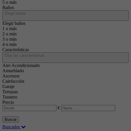
5 o más
Baños
Elegir baños
Elegir baños
1 o más
2 o más
3 o más
4 o más
Características
Elija las características
Aire Acondicionado
Amueblado
Ascensor
Calefacción
Garaje
Terrazas
Trastero
Precio
€
Buscar
Buscador