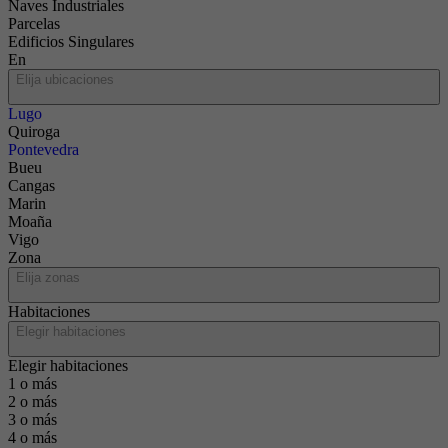
Naves Industriales
Parcelas
Edificios Singulares
En
Elija ubicaciones
Lugo
Quiroga
Pontevedra
Bueu
Cangas
Marin
Moaña
Vigo
Zona
Elija zonas
Habitaciones
Elegir habitaciones
Elegir habitaciones
1 o más
2 o más
3 o más
4 o más