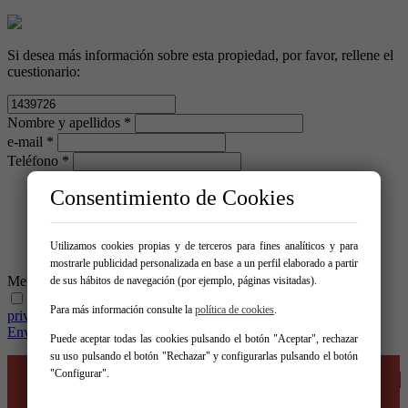
Si desea más información sobre esta propiedad, por favor, rellene el
cuestionario:
Nombre y apellidos *
e-mail *
Teléfono *
Consentimiento de Cookies
Utilizamos cookies propias y de terceros para fines analíticos y para
mostrarle publicidad personalizada en base a un perfil elaborado a partir
Mensaje *
de sus hábitos de navegación (por ejemplo, páginas visitadas).
He leído y acepto las condiciones legales y de política de
Para más información consulte la
política de cookies
.
privacidad
Enviar
Puede aceptar todas las cookies pulsando el botón "Aceptar", rechazar
su uso pulsando el botón "Rechazar" y configurarlas pulsando el botón
Inicio
"Configurar".
Venta
Alquiler
Empresa