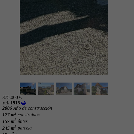
375.000 €
ref. 1915
2006
Año de construcción
2
177 m
construidos
2
157 m
útiles
2
245 m
parcela
2