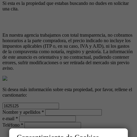
Si esta es la propiedad que estabas buscando no dudes en solicitar
una cita.
En nuestra agencia trabajamos con total transparencia, no cobramos
honorarios a la parte compradora, el precio indicado no incluye los
impuestos aplicables (ITP o, en su caso, IVA y AJD), ni los gastos
de la compraventa como notaría, registro y gestoría. La información
de este anuncio es orientativa y no contractual, pudiendo contener
errores, sufrir modificaciones o ser retirada del mercado sin previo
aviso.
Si desea más información sobre esta propiedad, por favor, rellene el
cuestionario:
Nombre y apellidos *
e-mail *
Teléfono *