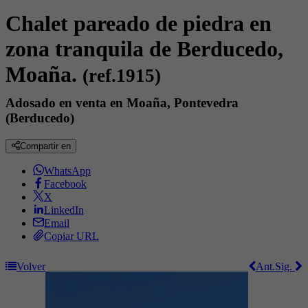
Chalet pareado de piedra en
zona tranquila de Berducedo,
Moaña.
(ref.1915)
Adosado en venta en Moaña, Pontevedra
(Berducedo)
Compartir en
WhatsApp
Facebook
X
LinkedIn
Email
Copiar URL
Volver
Ant.
Sig.