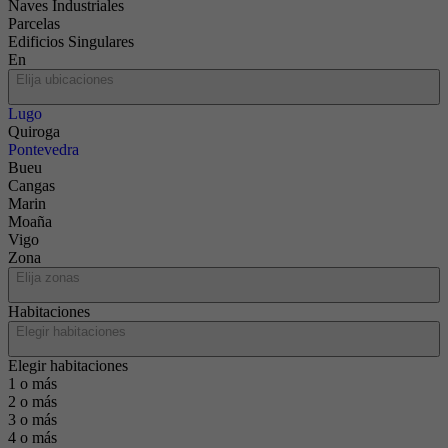
Naves Industriales
Parcelas
Edificios Singulares
En
Elija ubicaciones
Lugo
Quiroga
Pontevedra
Bueu
Cangas
Marin
Moaña
Vigo
Zona
Elija zonas
Habitaciones
Elegir habitaciones
Elegir habitaciones
1 o más
2 o más
3 o más
4 o más