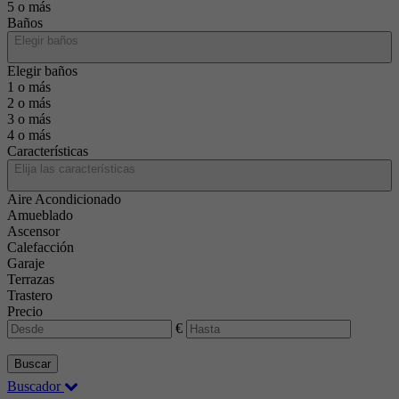
5 o más
Baños
Elegir baños
Elegir baños
1 o más
2 o más
3 o más
4 o más
Características
Elija las características
Aire Acondicionado
Amueblado
Ascensor
Calefacción
Garaje
Terrazas
Trastero
Precio
€
Buscar
Buscador