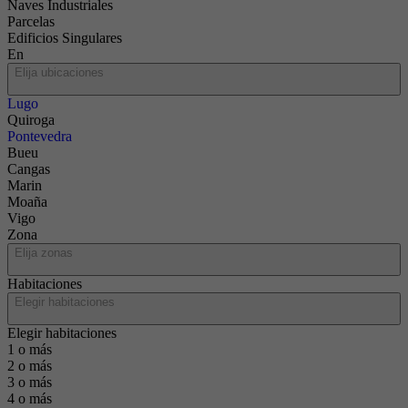
Naves Industriales
Parcelas
Edificios Singulares
En
Elija ubicaciones
Lugo
Quiroga
Pontevedra
Bueu
Cangas
Marin
Moaña
Vigo
Zona
Elija zonas
Habitaciones
Elegir habitaciones
Elegir habitaciones
1 o más
2 o más
3 o más
4 o más