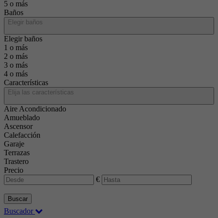
5 o más
Baños
Elegir baños
Elegir baños
1 o más
2 o más
3 o más
4 o más
Características
Elija las características
Aire Acondicionado
Amueblado
Ascensor
Calefacción
Garaje
Terrazas
Trastero
Precio
€
Buscar
Buscador