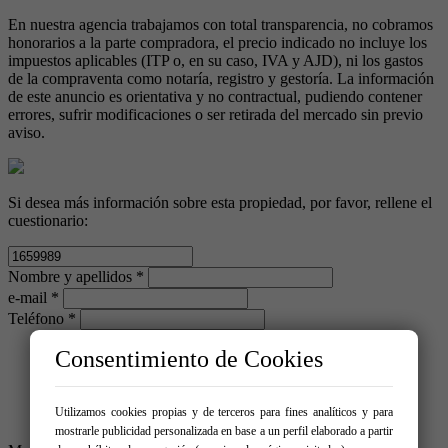
En nuestra agencia trabajamos con total transparencia, no cobramos
honorarios a la parte compradora, el precio indicado no incluye los
impuestos aplicables (ITP o, en su caso, IVA y AJD), ni los gastos
de la compraventa como notaría, registro y gestoría. La información
de este anuncio es orientativa y no contractual, pudiendo contener
errores, sufrir modificaciones o ser retirada del mercado sin previo
aviso.
Si desea más información sobre esta propiedad, por favor, rellene el
cuestionario:
Nombre y apellidos *
e-mail *
Teléfono *
Consentimiento de Cookies
Utilizamos cookies propias y de terceros para fines analíticos y para
mostrarle publicidad personalizada en base a un perfil elaborado a partir