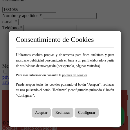
Nombre y apellidos *
e-mail *
Teléfono *
Consentimiento de Cookies
Utilizamos cookies propias y de terceros para fines analíticos y para
mostrarle publicidad personalizada en base a un perfil elaborado a partir
Mensaje *
de sus hábitos de navegación (por ejemplo, páginas visitadas).
He leído y acepto las condiciones legales y de política de
Para más información consulte la
política de cookies
.
privacidad
Enviar
Puede aceptar todas las cookies pulsando el botón "Aceptar", rechazar
su uso pulsando el botón "Rechazar" y configurarlas pulsando el botón
Inicio
"Configurar".
Venta
Alquiler
Empresa
Entorno
Aceptar
Rechazar
Configurar
Contacto
© 2026 Inmobiliaria Casa Roja |
Aviso legal
|
Protección de datos
|
Cookies
|
Creado con Mobilia