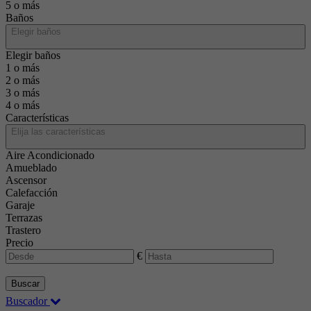
5 o más
Baños
Elegir baños
Elegir baños
1 o más
2 o más
3 o más
4 o más
Características
Elija las características
Aire Acondicionado
Amueblado
Ascensor
Calefacción
Garaje
Terrazas
Trastero
Precio
€
Buscar
Buscador