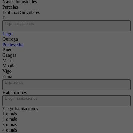
Naves Industriales
Parcelas
Edificios Singulares
En
Elija ubicaciones
Lugo
Quiroga
Pontevedra
Bueu
Cangas
Marin
Moaña
Vigo
Zona
Elija zonas
Habitaciones
Elegir habitaciones
Elegir habitaciones
1 o más
2 o más
3 o más
4 o más