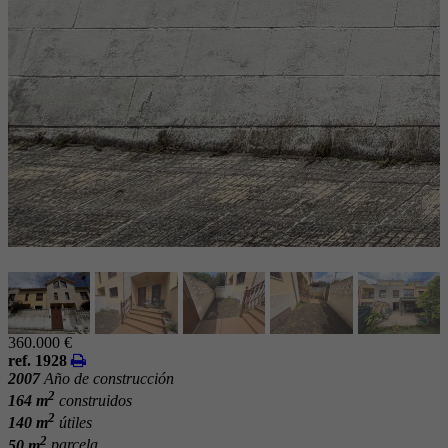
360.000 €
ref. 1928
2007
Año de construcción
2
164 m
construidos
2
140 m
útiles
2
50 m
parcela