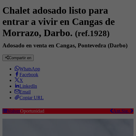
Chalet adosado listo para
entrar a vivir en Cangas de
Morrazo, Darbo.
(ref.1928)
Adosado en venta en Cangas, Pontevedra (Darbo)
Compartir en
WhatsApp
Facebook
X
LinkedIn
Email
Copiar URL
Volver
Oportunidad
Ant.
Sig.