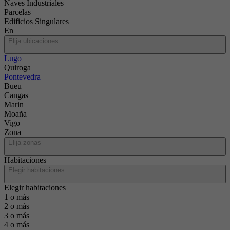
Naves Industriales
Parcelas
Edificios Singulares
En
Elija ubicaciones
Lugo
Quiroga
Pontevedra
Bueu
Cangas
Marin
Moaña
Vigo
Zona
Elija zonas
Habitaciones
Elegir habitaciones
Elegir habitaciones
1 o más
2 o más
3 o más
4 o más