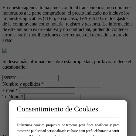
En nuestra agencia trabajamos con total transparencia, no cobramos
honorarios a la parte compradora, el precio indicado no incluye los
impuestos aplicables (ITP o, en su caso, IVA y AJD), ni los gastos
de la compraventa como notaría, registro y gestoría. La información
de este anuncio es orientativa y no contractual, pudiendo contener
errores, sufrir modificaciones o ser retirada del mercado sin previo
aviso.
Si desea más información sobre esta propiedad, por favor, rellene el
cuestionario:
Nombre y apellidos *
e-mail *
Teléfono *
Consentimiento de Cookies
Utilizamos cookies propias y de terceros para fines analíticos y para
mostrarle publicidad personalizada en base a un perfil elaborado a partir