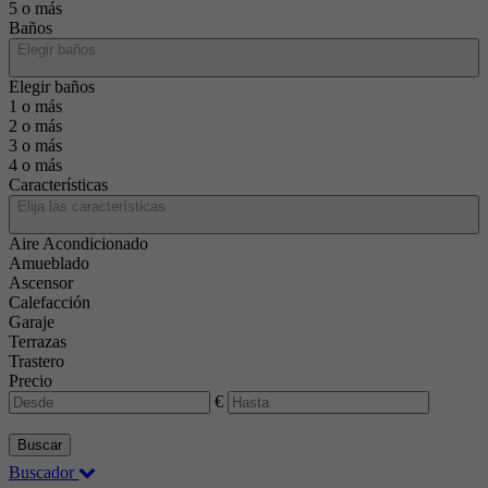
5 o más
Baños
Elegir baños
Elegir baños
1 o más
2 o más
3 o más
4 o más
Características
Elija las características
Aire Acondicionado
Amueblado
Ascensor
Calefacción
Garaje
Terrazas
Trastero
Precio
€
Buscar
Buscador