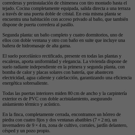
correderas y preinstalación de chimenea con tiro montado hasta el
tejado. Cocina completamente equipada, salida directa a una terraza
a través de una puerta doble de cristal. En esta misma planta se
encuentra una habitación con acceso privado al baño, que también
dispone de puerta corredera al pasillo.
Segunda planta: un baño completo y cuatro dormitorios, uno de
ellos con doble ventana y otro con baño en suite que incluye una
bañera de hidromasaje de alta gama.
El suelo porcelánico rectificado, presente en todas las plantas y
escaleras, aporta uniformidad y elegancia. La vivienda dispone de
suelo radiante independiente en la primera y segunda planta, con
bomba de calor y placas solares con batería, que abastecen
electricidad, agua caliente y calefacción, garantizando una eficiencia
energética sobresaliente.
Todas las puertas interiores miden 80 cm de ancho y la carpintería
exterior es de PVC con doble acristalamiento, asegurando
aislamiento térmico y acústico.
En la finca, completamente cerrada, encontramos un hórreo de
piedra con cuatro fijos y dos ventanas abatibles (7 × 2 m), un
invernadero de 9 × 4 m, zona de cultivo, corrales, jardín delantero,
césped y un pozo propio.