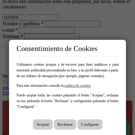
Si desea más información sobre esta propiedad, por favor, rellene el
cuestionario:
Nombre y apellidos *
e-mail *
Teléfono *
Consentimiento de Cookies
Utilizamos cookies propias y de terceros para fines analíticos y para
mostrarle publicidad personalizada en base a un perfil elaborado a partir
Mensaje *
de sus hábitos de navegación (por ejemplo, páginas visitadas).
He leído y acepto las condiciones legales y de política de
Para más información consulte la
política de cookies
.
privacidad
Enviar
Puede aceptar todas las cookies pulsando el botón "Aceptar", rechazar
su uso pulsando el botón "Rechazar" y configurarlas pulsando el botón
Inicio
"Configurar".
Venta
Alquiler
Empresa
Entorno
Aceptar
Rechazar
Configurar
Contacto