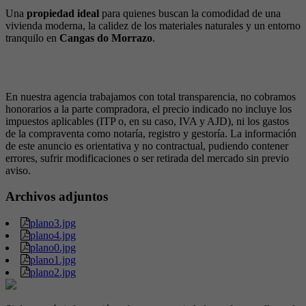
Una
propiedad ideal
para quienes buscan la comodidad de una
vivienda moderna, la calidez de los materiales naturales y un entorno
tranquilo en
Cangas do Morrazo
.
En nuestra agencia trabajamos con total transparencia, no cobramos
honorarios a la parte compradora, el precio indicado no incluye los
impuestos aplicables (ITP o, en su caso, IVA y AJD), ni los gastos
de la compraventa como notaría, registro y gestoría. La información
de este anuncio es orientativa y no contractual, pudiendo contener
errores, sufrir modificaciones o ser retirada del mercado sin previo
aviso.
Archivos adjuntos
plano3.jpg
plano4.jpg
plano0.jpg
plano1.jpg
plano2.jpg