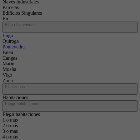
Naves Industriales
Parcelas
Edificios Singulares
En
Elija ubicaciones
Lugo
Quiroga
Pontevedra
Bueu
Cangas
Marin
Moaña
Vigo
Zona
Elija zonas
Habitaciones
Elegir habitaciones
Elegir habitaciones
1 o más
2 o más
3 o más
4 o más