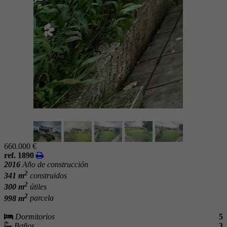
660.000 €
ref. 1890
2016
Año de construcción
2
341 m
construidos
2
300 m
útiles
2
998 m
parcela
Dormitorios
5
Baños
3