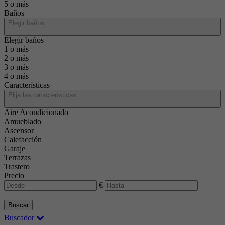
5 o más
Baños
Elegir baños
Elegir baños
1 o más
2 o más
3 o más
4 o más
Características
Elija las características
Aire Acondicionado
Amueblado
Ascensor
Calefacción
Garaje
Terrazas
Trastero
Precio
€
Buscar
Buscador